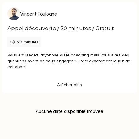
Vincent Foulogne
Appel découverte / 20 minutes / Gratuit
20 minutes
Vous envisagez l'hypnose ou le coaching mais vous avez des
questions avant de vous engager ? C'est exactement le but de
cet appel.
En 20 minutes, nous prenons le temps d'échanger sur votre
situation, ce qui vous amène, et ce que vous attendez d'un
Afficher plus
accompagnement. De mon côté, je vous explique ma manière
de travailler et nous regardons ensemble si l'hypnose ou le
coaching est une approche pertinente pour vous.
Aucune date disponible trouvée
À l'issue de l'appel, deux possibilités : soit nous décidons de
poursuivre avec une première séance, soit nous convenons
que ce n'est pas le bon moment ou la bonne approche, et
c'est très bien aussi.